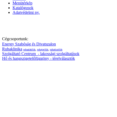
Menütérkép
Katalógusok
Adatvédelmi ny.
1072. Bp. Akácfa u. 41. Telefon: 06-1 / 478-0000; Mobil: 06-20/ 4
Cégcsoportunk:
Energy Szabóság és Divatszalon
Ruhaklinika
ruhaalakítás
,
ruhajavítás
,
ruhatisztítás
Szolgáltató Centrum - lakossági szolgáltatások
Hő és hangszigetelőfüggöny - térelválasztók