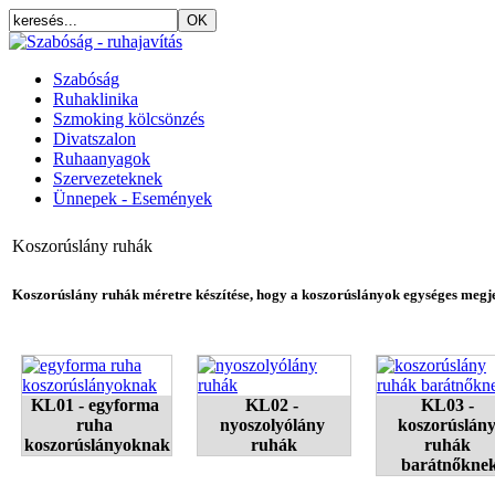
Szabóság
Ruhaklinika
Szmoking kölcsönzés
Divatszalon
Ruhaanyagok
Szervezeteknek
Ünnepek - Események
Koszorúslány ruhák
Koszorúslány ruhák méretre készítése, hogy a koszorúslányok egységes megjel
KL01 - egyforma 
KL02 - 
KL03 - 
ruha 
nyoszolyólány 
koszorúslány
koszorúslányoknak
ruhák
ruhák 
barátnőkne