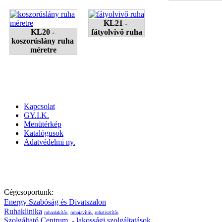
KL21 - 
KL20 - 
fátyolvivő ruha
koszorúslány ruha 
méretre
Kapcsolat
GY.I.K.
Menütérkép
Katalógusok
Adatvédelmi ny.
1072. Bp. Akácfa u. 41. Telefon: 06-1 / 478-0000; Mobil: 06-20/ 4
Cégcsoportunk:
Energy Szabóság és Divatszalon
Ruhaklinika
ruhaalakítás
,
ruhajavítás
,
ruhatisztítás
Szolgáltató Centrum - lakossági szolgáltatások