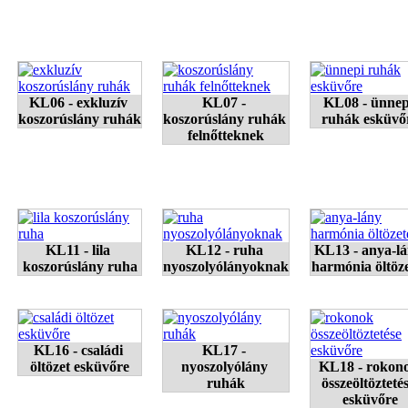
KL06 - exkluzív 
KL07 - 
KL08 - ünnepi
koszorúslány ruhák 
koszorúslány ruhák 
ruhák esküvő
felnőtteknek
KL11 - lila 
KL12 - ruha 
KL13 - anya-lá
koszorúslány ruha
nyoszolyólányoknak
harmónia öltöz
KL16 - családi 
KL17 - 
öltözet esküvőre
nyoszolyólány 
KL18 - rokono
ruhák
összeöltöztetés
esküvőre