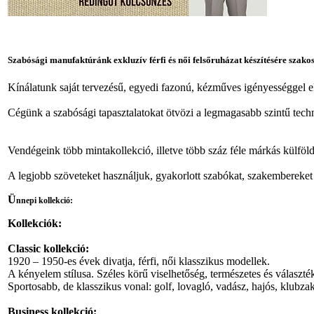
Szabósági manufaktúránk exkluzív férfi és női felsőruházat készítésére szakos
Kínálatunk saját tervezésű, egyedi fazonú, kézműves igényességgel elő
Cégünk a szabósági tapasztalatokat ötvözi a legmagasabb szintű tech
Vendégeink több mintakollekció, illetve több száz féle márkás külföl
A legjobb szöveteket használjuk, gyakorlott szabókat, szakembereket
Ü
nnepi kollekció:
Kollekciók:
Classic kollekció:
1920 – 1950-es évek divatja, férfi, női klasszikus modellek.
A kényelem stílusa. Széles körű viselhetőség, természetes és választék
Sportosabb, de klasszikus vonal: golf, lovagló, vadász, hajós, klub
Business kollekció: