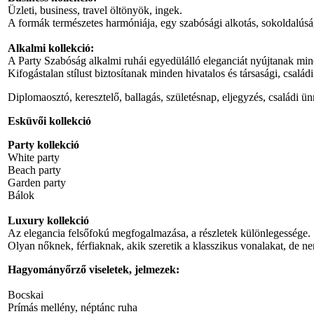
Üzleti, business, travel öltönyök, ingek.
A formák természetes harmóniája, egy szabósági alkotás, sokoldalús
Alkalmi kollekció:
A Party Szabóság alkalmi ruhái egyedülálló eleganciát nyújtanak mi
Kifogástalan stílust biztosítanak minden hivatalos és társasági, csalá
Diplomaosztó, keresztelő, ballagás, születésnap, eljegyzés, családi
Esküvői kollekció
Party kollekció
White party
Beach party
Garden party
Bálok
Luxury kollekció
Az elegancia felsőfokú megfogalmazása, a részletek különlegessége.
Olyan nőknek, férfiaknak, akik szeretik a klasszikus vonalakat, de n
Hagyományőrző viseletek, jelmezek:
Bocskai
Prímás mellény, néptánc ruha