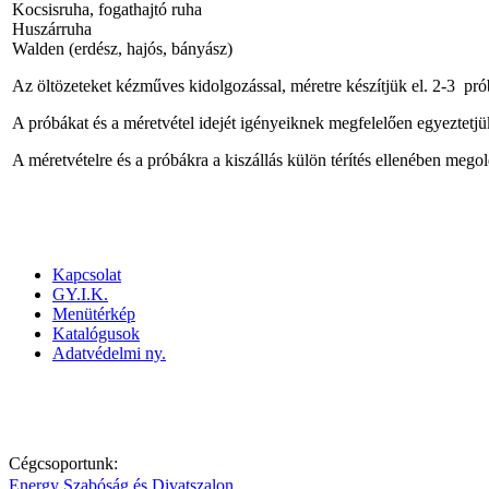
Kocsisruha, fogathajtó ruha
Huszárruha
Walden (erdész, hajós, bányász)
Az öltözeteket kézműves kidolgozással, méretre készítjük el. 2-3 pró
A próbákat és a méretvétel idejét igényeiknek megfelelően egyeztetj
A méretvételre és a próbákra a kiszállás külön térítés ellenében mego
Kapcsolat
GY.I.K.
Menütérkép
Katalógusok
Adatvédelmi ny.
1072. Bp. Akácfa u. 41. Telefon: 06-1 / 478-0000; Mobil: 06-20/ 4
Cégcsoportunk:
Energy Szabóság és Divatszalon