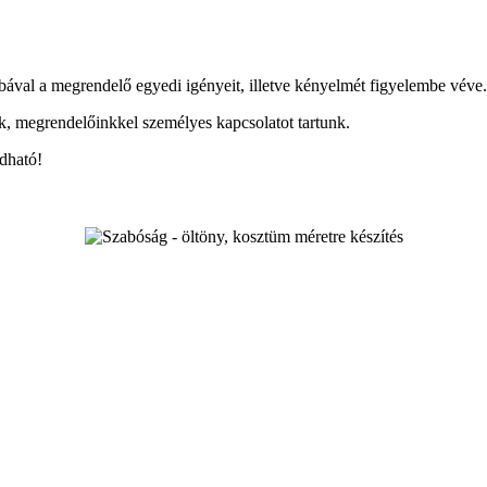
bával a megrendelő egyedi igényeit, illetve kényelmét figyelembe véve.
ük, megrendelőinkkel személyes kapcsolatot tartunk.
ldható!
78-0000; 06-30/ 478-0000