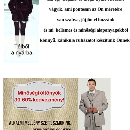
vágyik,
ami pontosan az Ön méretére
van szabva,
jöjjön el hozzánk
és mi kellemes és minőségi alapanyagokból
könnyű, kánikula ruházatot készítünk Önnek