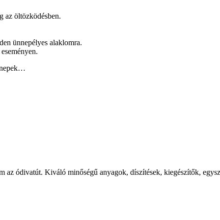
ág az öltözködésben.
nden ünnepélyes alaklomra.
di eseményen.
 ünnepek…
em az ódivatút. Kiváló minőségű anyagok, díszítések, kiegészítők, egys