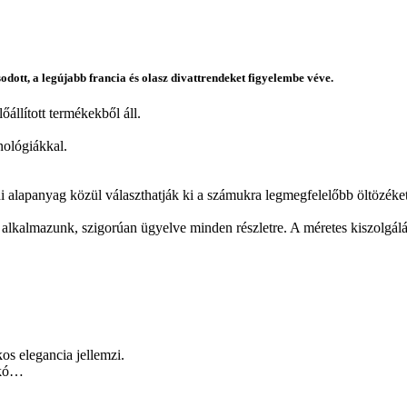
odott, a legújabb francia és olasz divattrendeket figyelembe véve.
állított termékekből áll.
nológiákkal.
di alapanyag közül választhatják ki a számukra legmegfelelőbb öltözéket
 alkalmazunk, szigorúan ügyelve minden részletre. A méretes kiszolgálá
os elegancia jellemzi.
zakó…