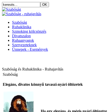
Szabóság
Ruhaklinika
Szmoking kölcsönzés
Divatszalon
Ruhaanyagok
Szervezeteknek
Ünnepek - Események
Szabóság és Ruhaklinika - Ruhajavítás
Szabóság
Elegáns, divatos könnyű tavaszi-nyári öltözetek
Ha egy elegáns, és mégis nyári öltözetre