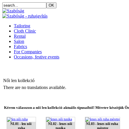
Tailoring
Cloth Clinic
Rental
Salon
Fabrics
For Companies
Occasions, festive events
Női len kollekció
There are no translations available.
Kérem válasszon a női len kollekció aktuális típusaiból! Méretre készítjük Ö
NL01 - len női 
NL02 - lenes női 
NL03 - lenes női ruha 
ruha
tunika
méretre