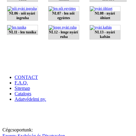
NL06 - női nyári 
NL07 - len női 
NL08 - nyári 
ingruha
együttes
öltözet
NL11 - len tunika
NL12 - lenge nyári 
NL13 - nyári 
ruha
kaftán
CONTACT
F.A.Q.
Sitemap
Catalogs
Adatvédelmi ny.
1072. Bp. Akácfa u. 41. Telefon: 06-1 / 478-0000; Mobil: 06-20/ 4
Cégcsoportunk:
Energy Szabóság és Divatszalon