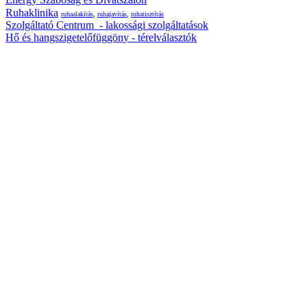
Ruhaklinika
ruhaalakítás
,
ruhajavítás
,
ruhatisztítás
Szolgáltató Centrum - lakossági szolgáltatások
Hő és hangszigetelőfüggöny - térelválasztók